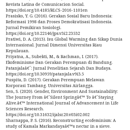
Revista Latina de Comunicacion Social.
https://doi.org/10.4185/RLCS-2016-1101en
Prasisko, Y. G. (2016). Gerakan Sosial Baru Indonesia:
Reformasi 1998 dan Proses Demokratisasi Indonesia.
Jurnal Pemikiran Sosiologi.
https://doi.org/10.22146/jps.v3i2.23532
Pratiwi, D. A. (2013). Isu Global Warming dan Sikap Dunia
Internasional. Jurnal Dimensi Universitas Riau
Kepulauan.
Priyatna, A., Subekti, M., & Rachman, I. (2017).
Ekofeminisme Dan Gerakan Perempuan di Bandung.
Patanjalaâ€¯: Jurnal Penelitian Sejarah Dan Budaya.
https://doi.org/10.30959/patanjala.v9i3.5
Puspita, D. (2017). Gerakan Perempuan Melawan
Korporasi Tambang. Universitas Airlangga.
Sen, S. (2020). Gender, Environment And Sustainability:
The Journey From â€˜Silent Springâ€™ To â€˜Staying
Alive.â€™ International Journal of Advancement in Life
Sciences Research.
https://doi.org/10.31632/ijalsr.20.v03i02.002
Sharnappa, P. S. (2016). Reconstructing ecofeminism: A
study of Kamala Markandayaâ€™s nectar in a sieve.