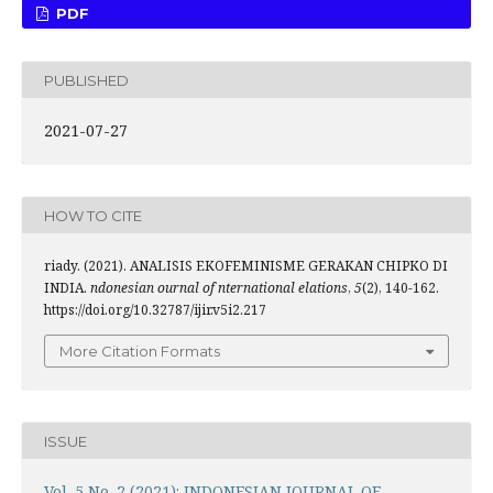
PDF
PUBLISHED
2021-07-27
HOW TO CITE
riady. (2021). ANALISIS EKOFEMINISME GERAKAN CHIPKO DI
INDIA.
ndonesian ournal of nternational elations
,
5
(2), 140-162.
https://doi.org/10.32787/ijir.v5i2.217
More Citation Formats
ISSUE
Vol. 5 No. 2 (2021): INDONESIAN JOURNAL OF