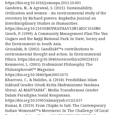
https://doi.org/10.1016/j.emospa.2011.10.005
Gandotra, N., & Agrawal, S. (2021). Sustainability,
civilization and women - An environmental study of the
overstory by Richard powers. Rupkatha Journal on
Interdisciplinary Studies in Humanities.
https://doi.org/10.21659/RUPKATHA.V12N5.RIOC1S10N6
Gooch, P. (1999). A Community Management Plan:The Van
Gujjars and the Rajiji National Park. In State, Sociey and
the Environment in South Asia.
Gruzalski, B. (2002). Gandhiâ€™s contributions to
environmental thought and action. In Environmental
Ethics. https://doi.org/10.5840/enviroethics200224313
Kemmerer, L. (2001). Ecofeminist Philosophy. The
Philosophersâ€™ Magazine.
https://doi.org/10.5840/tpm20011673
Khaeroni, C., & Halidin, A. (2018). Pendidikan Islam
Inklusif Gender (Studi Kritis Ekofeminisme Vandana
Shiva). Al-MAIYYAHâ€¯: Media Transformasi Gender
Dalam Paradigma Sosial Keagamaan.
https://doi.org/10.35905/almaiyyah.v11i2.657
Kumar, R. (2019). From Chipko to Sati: The Contemporary
Indian Womenâ€™s Movement. In The Challenge Of Local