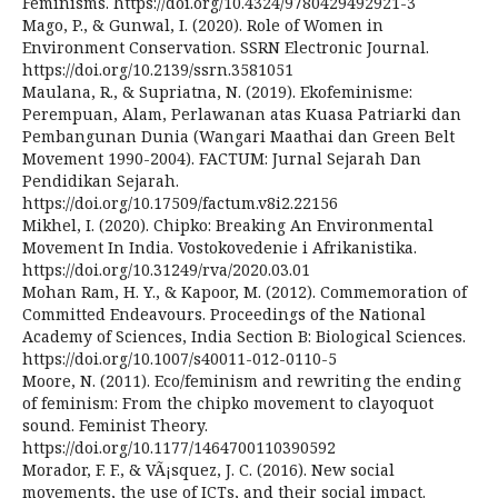
Feminisms. https://doi.org/10.4324/9780429492921-3
Mago, P., & Gunwal, I. (2020). Role of Women in
Environment Conservation. SSRN Electronic Journal.
https://doi.org/10.2139/ssrn.3581051
Maulana, R., & Supriatna, N. (2019). Ekofeminisme:
Perempuan, Alam, Perlawanan atas Kuasa Patriarki dan
Pembangunan Dunia (Wangari Maathai dan Green Belt
Movement 1990-2004). FACTUM: Jurnal Sejarah Dan
Pendidikan Sejarah.
https://doi.org/10.17509/factum.v8i2.22156
Mikhel, I. (2020). Chipko: Breaking An Environmental
Movement In India. Vostokovedenie i Afrikanistika.
https://doi.org/10.31249/rva/2020.03.01
Mohan Ram, H. Y., & Kapoor, M. (2012). Commemoration of
Committed Endeavours. Proceedings of the National
Academy of Sciences, India Section B: Biological Sciences.
https://doi.org/10.1007/s40011-012-0110-5
Moore, N. (2011). Eco/feminism and rewriting the ending
of feminism: From the chipko movement to clayoquot
sound. Feminist Theory.
https://doi.org/10.1177/1464700110390592
Morador, F. F., & VÃ¡squez, J. C. (2016). New social
movements, the use of ICTs, and their social impact.